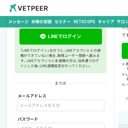
ホーム
ログイン
Vetpeer 獣医師みんなで作る、情報交換コ
ログイン
は
メッセージ
診療の部屋
セミナー
VETSCOPE
キャリア
サロ
ベ
で
LINEでログイン
「LINEでログイン」を行うと、LINEアカウントとの連
携ができていない場合、新規ユーザー登録へ進みま
す。LINEアカウントに未連携の方は、従来通りログ
インした後、LINE連携設定を行ってください。
または
メールアドレス
パスワード