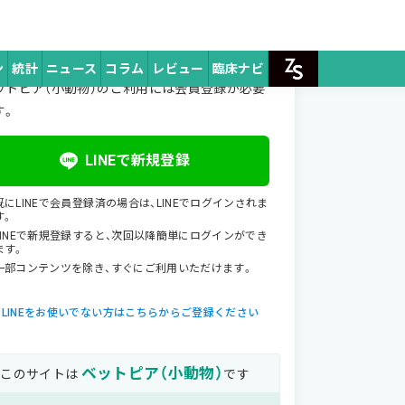
ミュニティ
じめてご利用のお客様
ン
統計
ニュース
コラム
レビュー
臨床ナビ
ZpeerSTO
ットピア（小動物）のご利用には会員登録が必要
す。
LINEで新規登録
既にLINEで会員登録済の場合は、LINEでログインされま
す。
LINEで新規登録すると、次回以降簡単にログインができ
ます。
一部コンテンツを除き、すぐにご利用いただけます。
LINEをお使いでない方はこちらからご登録ください
ベットピア（小動物）
このサイトは
です