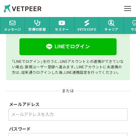
ホーム
ログイン
Vetpeer 獣医師みんなで作る、情報交換コミュ
ヘルプ
ログイン
メッセージ
診療の部屋
セミナー
VETSCOPE
キャリア
サ
お問い合わせ
LINEでログイン
ログイン
新規登録
「LINEでログイン」を行うと、LINEアカウントとの連携ができていな
い場合、新規ユーザー登録へ進みます。LINEアカウントに未連携の
方は、従来通りログインした後、LINE連携設定を行ってください。
または
メールアドレス
パスワード