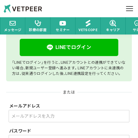
ホーム
ログイン
Vetpeer 獣医師みんなで作る、情報交換コミュ
ヘルプ
ログイン
メッセージ
診療の部屋
セミナー
VETSCOPE
キャリア
サ
お問い合わせ
LINEでログイン
ログイン
新規登録
「LINEでログイン」を行うと、LINEアカウントとの連携ができていな
い場合、新規ユーザー登録へ進みます。LINEアカウントに未連携の
方は、従来通りログインした後、LINE連携設定を行ってください。
または
メールアドレス
パスワード