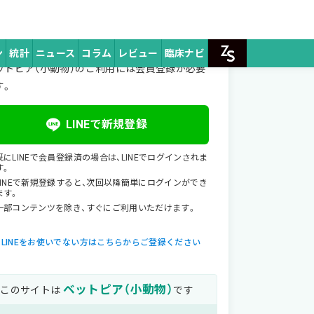
ミュニティ
じめてご利用のお客様
ン
統計
ニュース
コラム
レビュー
臨床ナビ
ZpeerSTO
ットピア（小動物）のご利用には会員登録が必要
す。
LINEで新規登録
既にLINEで会員登録済の場合は、LINEでログインされま
す。
LINEで新規登録すると、次回以降簡単にログインができ
ます。
一部コンテンツを除き、すぐにご利用いただけます。
LINEをお使いでない方はこちらからご登録ください
ベットピア（小動物）
このサイトは
です