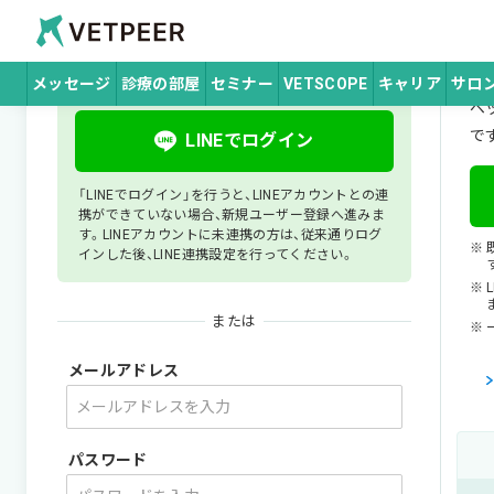
ホーム
ログイン
Vetpeer 獣医師みんなで作る、情報交換コ
ログイン
は
メッセージ
診療の部屋
セミナー
VETSCOPE
キャリア
サロ
ベ
で
LINEでログイン
「LINEでログイン」を行うと、LINEアカウントとの連
携ができていない場合、新規ユーザー登録へ進みま
す。LINEアカウントに未連携の方は、従来通りログ
インした後、LINE連携設定を行ってください。
または
メールアドレス
パスワード