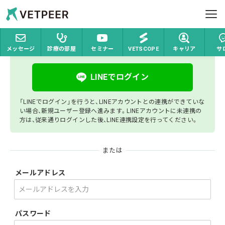
ホーム
ログイン
Vetpeer 獣医師みんなで作る、情報交換コミュ
ヘルプ
ログイン
メッセージ
診療の部屋
セミナー
VETSCOPE
キャリア
サ
お問い合わせ
LINEでログイン
ログイン
新規登録
「LINEでログイン」を行うと、LINEアカウントとの連携ができていな
い場合、新規ユーザー登録へ進みます。LINEアカウントに未連携の
方は、従来通りログインした後、LINE連携設定を行ってください。
または
メールアドレス
パスワード