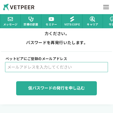
ホーム
パスワードをお忘れの場合
Vetpeer 獣医師みんなで作る、情報交換コミュ
ヘルプ
パスワードをお忘れの場合には、
メッセージ
診療の部屋
セミナー
VETSCOPE
キャリア
サ
ベットピアにご登録いただいたメールアドレスをご入
お問い合わせ
力ください。
ログイン
パスワードを再発行いたします。
新規登録
ベットピアにご登録のメールアドレス