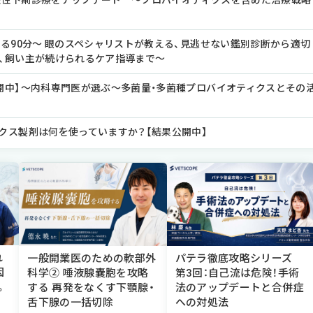
猫の慢性下痢診療をアップデート ～プロバイオティクスを含めた治療戦略
める90分～ 眼のスペシャリストが教える、見逃せない鑑別診断から適切
、飼い主が続けられるケア指導まで～
開中】～内科専門医が選ぶ～多菌量・多菌種プロバイオティクスとその
クス製剤は何を使っていますか？【結果公開中】
れ
一般開業医のための軟部外
パテラ徹底攻略シリーズ
因
科学② 唾液腺嚢胞を攻略
第3回：自己流は危険！手術
。
する 再発をなくす下顎腺・
法のアップデートと合併症
舌下腺の一括切除
への対処法