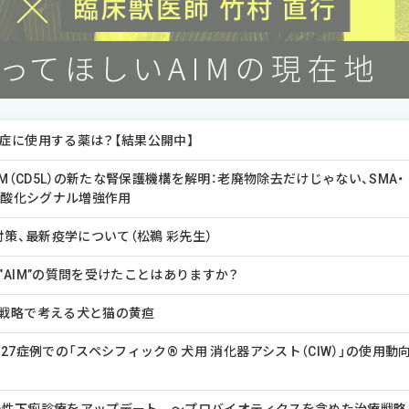
症に使用する薬は？【結果公開中】
IM（CD5L）の新たな腎保護機構を解明：老廃物除去だけじゃない、SMA・
た抗酸化シグナル増強作用
対策、最新疫学について（松鵜 彩先生）
”AIM”の質問を受けたことはありますか？
戦略で考える犬と猫の黄疸
27症例での「スペシフィック® 犬用 消化器アシスト（CIW）」の使用動