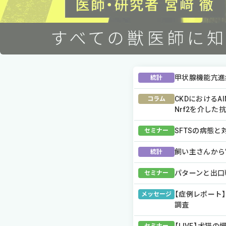
甲状腺機能亢進
統計
CKDにおけるA
コラム
Nrf2を介し
SFTSの病態と
セミナー
飼い主さんから
統計
パターンと出口
セミナー
【症例レポート】
メッセージ
調査