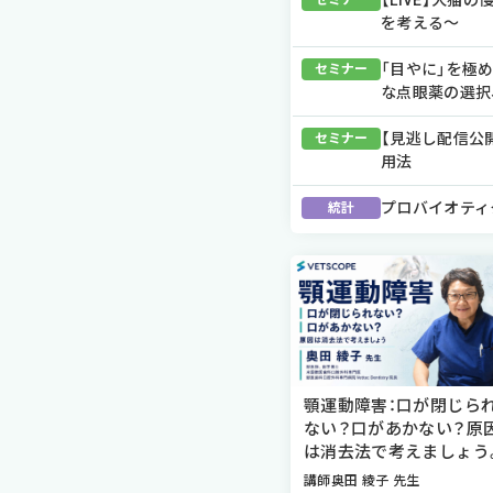
【LIVE】犬
セミナー
を考える～
「目やに」を極
セミナー
な点眼薬の選択
【見逃し配信公
セミナー
用法
プロバイオティ
統計
顎運動障害：口が閉じら
ない？口があかない？原
は消去法で考えましょう
講師
奥田 綾子 先生