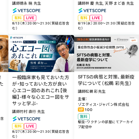
講師
德永 暁 先生
講師
林 慶 先生, 天野 まど香 先生
VETSCOPE
VETSCOPE
有料
LIVE
有料
LIVE
8/13（木）20:00～21:30（質疑応答含
8/19（水）20:00～21:30（質疑応答含
む）
む）
SFTSの病態と対策、最新疫
一般臨床家も見ておいた方
！
学について（松鵜 彩先生）
が・知っておいた方が良い
た
心エコー図のあれこれ【後
講師
松鵜 彩先生
編】-様々な心エコー図をサ
主催
サッと学ぶ-
ゾエティス・ジャパン株式会社
100
VP
講師
竹村 直行 先生
無料
答含
VETSCOPE
駆虫・ワクチンの部屋にてアーカイ
有料
LIVE
ブ配信中
8/27（木）20:00～21:30（質疑応答含
む）