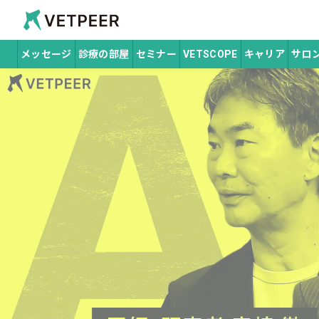
Vetpeer 獣医師みんなで作る、情報交換コ
メッセージ
診療の部屋
セミナー
VETSCOPE
キャリア
サロ