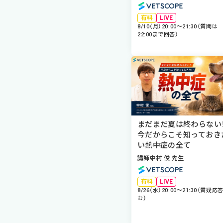
VETSCOPE
有料
LIVE
8/10（月）20:00～21:30（質問は
22:00まで回答）
まだまだ夏は終わらない
今だからこそ知っておき
い熱中症の全て
講師
中村 俊 先生
VETSCOPE
有料
LIVE
8/26（水）20:00〜21:30（質疑応
む）