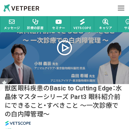
ホーム
VETSCOPE
獣医眼科疾患のBasic to Cutting Ed
Vetpeer 獣医師みんなで作る、情報交換コミュ
ヘルプ
メッセージ
診療の部屋
セミナー
VETSCOPE
キャリア
サ
お問い合わせ
ログイン
新規登録
獣医眼科疾患のBasic to Cutting Edge：水
晶体マスターシリーズ Part3 眼科紹介前
にできること・すべきこと 〜一次診療で
の白内障管理〜
VETSCOPE