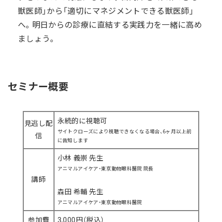
獣医師」から「適切にマネジメントできる獣医師」
へ。明日からの診療に直結する実践力を一緒に高め
ましょう。
セミナー概要
永続的に視聴可
見逃し配
サイトクローズにより視聴できなくなる場合、6ヶ月以上前
信
に告知します
小林 義崇 先生
アニマルアイケア・東京動物眼科醫院 院長
講師
森田 希輔 先生
アニマルアイケア・東京動物眼科醫院
参加費
3,000円（税込）