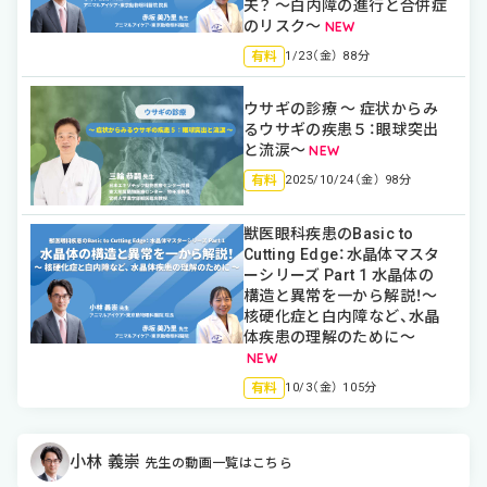
夫？ 〜白内障の進行と合併症
のリスク〜
有料
1/23（金） 88分
ウサギの診療 ～ 症状からみ
るウサギの疾患５：眼球突出
と流涙～
有料
2025/10/24（金） 98分
獣医眼科疾患のBasic to
Cutting Edge：水晶体マスタ
ーシリーズ Part 1 水晶体の
構造と異常を一から解説！〜
核硬化症と白内障など、水晶
体疾患の理解のために〜
有料
10/3（金） 105分
小林 義崇
先生の動画一覧はこちら