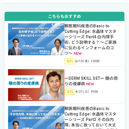
こちらもおすすめ
獣医眼科疾患のBasic to
Cutting Edge：水晶体マスタ
ーシリーズ Part4 白内障手
術、どう説明する？ 〜ご家族
に伝わるインフォームのコ
ツ〜
有料
6/10（水） 100分
ーDERM SKILL SETー 眼の周
りの皮膚病
有料
4/21（火） 99分
獣医眼科疾患のBasic to
Cutting Edge：水晶体マスタ
ーシリーズ Part2 その白内
障、本当に放っておいて大丈