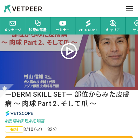
ホーム
VETSCOPE
ーDERM SKILL SETー 部位からみた皮膚病 〜 
Vetpeer 獣医師みんなで作る、情報交換コミュ
ヘルプ
メッセージ
診療の部屋
セミナー
VETSCOPE
キャリア
サ
お問い合わせ
ログイン
新規登録
ーDERM SKILL SETー 部位からみた皮膚
病 〜 肉球 Part 2、そして爪 〜
VETSCOPE
#皮膚
#病理
#細胞診
3/10（火） 82分
有料