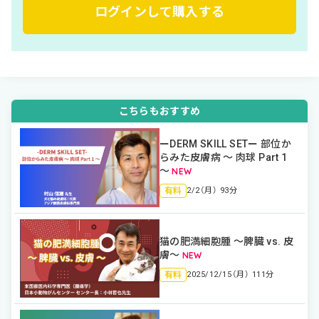
ログインして購入する
こちらもおすすめ
ーDERM SKILL SETー 部位か
らみた皮膚病 〜 肉球 Part 1
〜
有料
2/2（月） 93分
猫の肥満細胞腫 〜脾臓 vs. 皮
膚〜
有料
2025/12/15（月） 111分