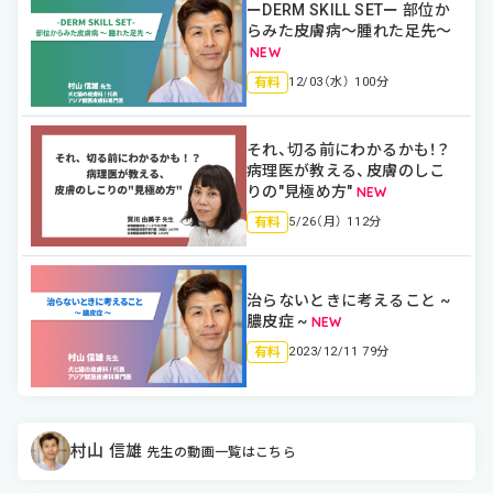
ーDERM SKILL SETー 部位か
らみた皮膚病〜腫れた足先〜
有料
12/03（水） 100分
それ、切る前にわかるかも！？
病理医が教える、皮膚のしこ
りの"見極め方"
有料
5/26（月） 112分
治らないときに考えること ~
膿皮症 ~
有料
2023/12/11 79分
村山 信雄
先生の動画一覧はこちら