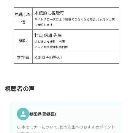
永続的に視聴可
見逃し配
サイトクローズにより視聴できなくなる場合、6ヶ月以上前
信
に告知します
村山 信雄 先生
講師
犬と猫の皮膚科 代表
アジア獣医皮膚科専門医
参加費
3,000円（税込）
視聴者の声
獣医師(勤務医)
Q. 本セミナーについて、他の先生へのおすすめポイント